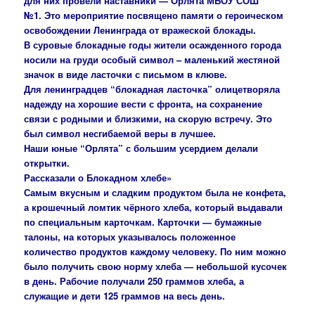
для них провели наставники — Орлята МБОУ СОШ
№1.
Это мероприятие посвящено памяти о героическом
освобождении Ленинграда от вражеской блокады.
В суровые блокадные годы жители осажденного города
носили на груди особый символ – маленький жестяной
значок в виде ласточки с письмом в клюве.
Для ленинградцев “блокадная ласточка” олицетворяла
надежду на хорошие вести с фронта, на сохранение
связи с родными и близкими, на скорую встречу. Это
был символ несгибаемой веры в лучшее.
Наши юные “Орлята” с большим усердием делали
открытки.
Рассказали о Блокадном хлебе»
Самым вкусным и сладким продуктом была не конфета,
а крошечный ломтик чёрного хлеба, который выдавали
по специальным карточкам. Карточки — бумажные
талоны, на которых указывалось положенное
количество продуктов каждому человеку. По ним можно
было получить свою норму хлеба — небольшой кусочек
в день. Рабочие получали 250 граммов хлеба, а
служащие и дети 125 граммов на весь день.