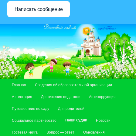
Написать сообщение
Главное меню
Главная
Сведения об образовательной организации
Перейти к основному содержимому
Перейти к дополнительному содержимому
Аттестация
Достижения педагогов
Антикоррупция
Путешествие по саду
Для родителей
Наши будни
Социальное партнерство
Новости
Гостевая книга
Вопрос — ответ
Обновления