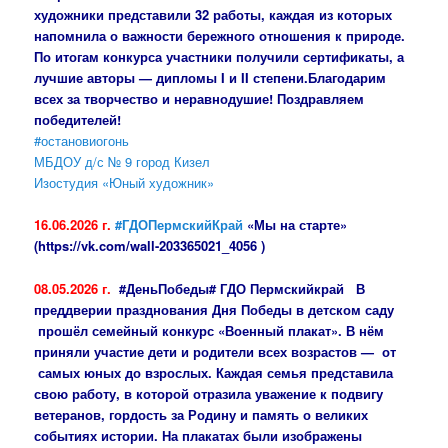
художники представили 32 работы, каждая из которых
напомнила о важности бережного отношения к природе.
По итогам конкурса участники получили сертификаты, а
лучшие авторы — дипломы I и II степени.Благодарим
всех за творчество и неравнодушие! Поздравляем
победителей!
#остановиогонь
МБДОУ д/с № 9 город Кизел
Изостудия «Юный художник»
16.06.2026 г.
#ГДОПермскийКрай
«Мы на старте»
(https://vk.com/wall-203365021_4056 )
08.05.2026 г.
#ДеньПобеды# ГДО Пермскийкрай В
преддверии празднования Дня Победы в детском саду
прошёл семейный конкурс «Военный плакат». В нём
приняли участие дети и родители всех возрастов — от
самых юных до взрослых.
Каждая семья представила
свою работу, в которой отразила уважение к подвигу
ветеранов, гордость за Родину и память о великих
событиях истории. На плакатах были изображены