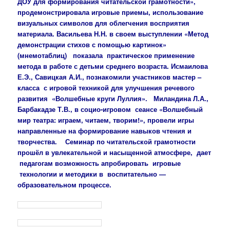
ДОУ для формирования читательской грамотности»,
продемонстрировала игровые приемы, использование
визуальных символов для облегчения восприятия
материала. Васильева Н.Н. в своем выступлении «Метод
демонстрации стихов с помощью картинок»
(мнемотаблиц) показала практическое применение
метода в работе с детьми среднего возраста. Исмаилова
Е.Э., Савицкая А.И., познакомили участников мастер –
класса с игровой техникой для улучшения речевого
развития «Волшебные круги Луллия». Миландина Л.А.,
Барбакадзе Т.В., в социо-игровом сеансе «Волшебный
мир театра: играем, читаем, творим!», провели игры
направленные на формирование навыков чтения и
творчества. Семинар по читательской грамотности
прошёл в увлекательной и насыщенной атмосфере, дает
педагогам возможность апробировать игровые
технологии и методики в воспитательно —
образовательном процессе.